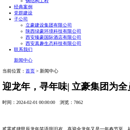
钢结构工程
经典案例
党群建设
子公司
立豪建设集团有限公司
陕西绿豪环境科技有限公司
西安臻豪国际酒店有限公司
西安真趣生态科技有限公司
联系我们
新闻中心
当前位置：
首页
> 新闻中心
迎龙年，寻年味| 立豪集团为
时间：2024-02-01 00:00:00 浏览：7862
贰零贰肆甲辰龙年笑语辞旧岁，喜迎金龙年又是一年春节至，福