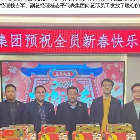
副总经理赖吉军、副总经理桂志平代表集团向总部员工发放了暖心