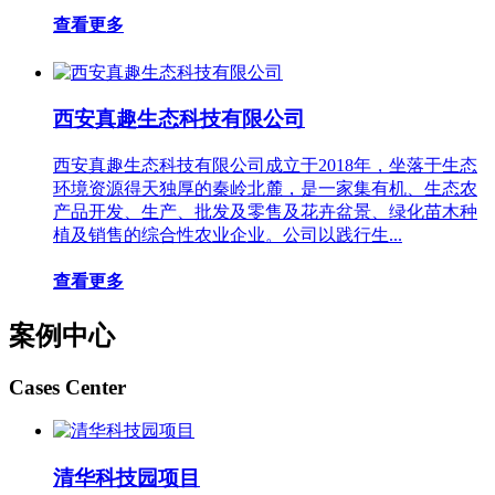
查看更多
西安真趣生态科技有限公司
西安真趣生态科技有限公司成立于2018年，坐落于生态
环境资源得天独厚的秦岭北麓，是一家集有机、生态农
产品开发、生产、批发及零售及花卉盆景、绿化苗木种
植及销售的综合性农业企业。公司以践行生...
查看更多
案例中心
Cases Center
清华科技园项目